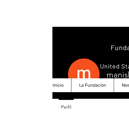
Funda
United St
manis
0
seguidor
Inicio
La Fundación
Nos
Perfil