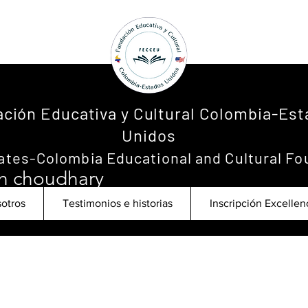
ción Educativa y Cultural Colombia-Es
Unidos
ates-Colombia Educational and Cultural Fo
h choudhary
es
0
seguidos
otros
Testimonios e historias
Inscripción Excelle