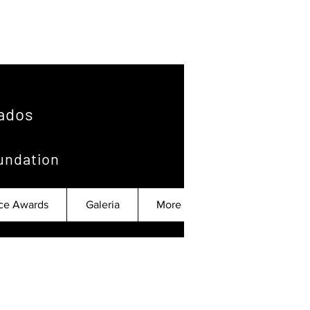
tados
undation
Más acciones
nce Awards
Galeria
Seguir
More